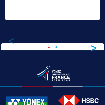
<
>
1
-
2